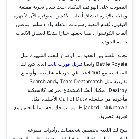
التصويب على الهواتف الذكية، حيث تقدم تجربة ممتعة
ومليئة بالإثارة لعشاق ألعاب الأكشن. متوفرة الآن لأجهزة
الايفون، تُقدم اللعبة رسومات مذهلة وأداء سلس ينافس
ألعاب الكونسول، مما يجعلها خيارًا مثاليًا لعشاق الألعاب
عالية الجودة.
تجمع اللعبة بين العديد من أوضاع اللعب الشهيرة مثل
Battle Royale وايضا
تنزيل فورت نايت
الذي يتيح لك
المنافسة مع 100 لاعب في خريطة شاسعة، وأوضاع
تقليدية مثل Team Deathmatch وSearch and
Destroy. يمكنك أيضًا الاستمتاع بخرائط كلاسيكية
مأخوذة من سلسلة Call of Duty الأصلية، مثل
Nuketown وHijacked، مما يمنحك إحساسا بالحنين مع
تجربة عصرية.
تتيح لك اللعبة تخصيص شخصياتك ,وأدوات متنوعه
لتناسب أسلوب لعبك، مع خيارات متعددة لتطوير المعدات