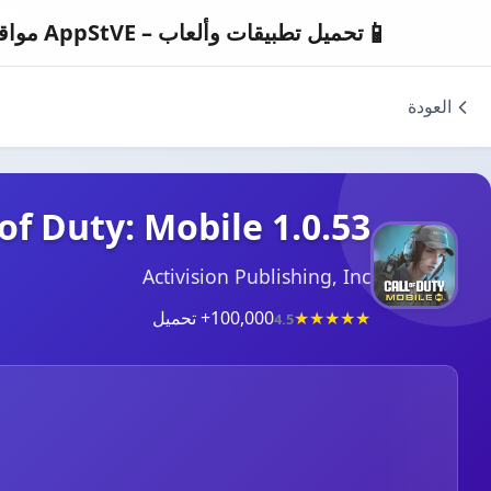
📱
تحميل تطبيقات وألعاب – AppStVE مواقع
العودة
 of Duty: Mobile 1.0.53
Activision Publishing, Inc
★
★
★
★
★
100,000+ تحميل
4.5