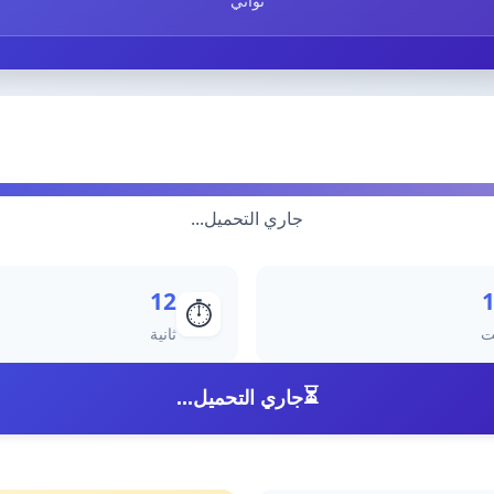
ثواني
جاري التحميل...
12
⏱️
ت
ثانية
⏳
جاري التحميل...