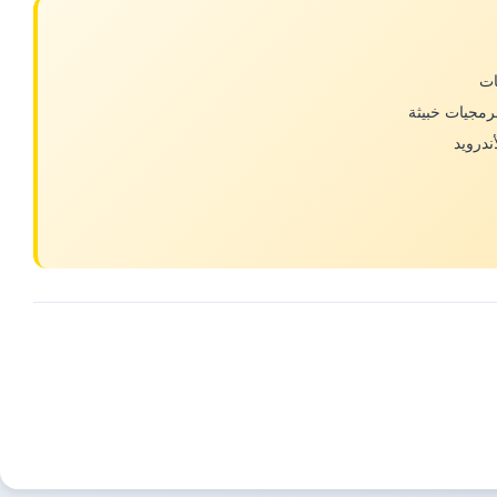
ات
رمجيات خبيثة
ندرويد