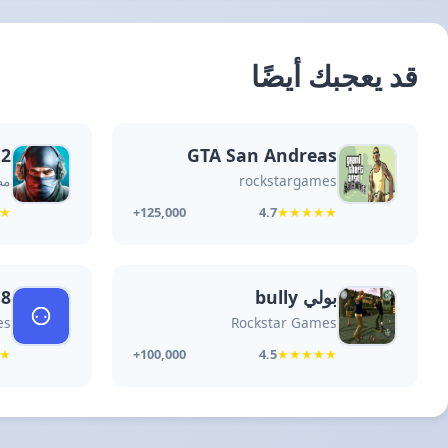
قد يعجبك أيضًا
 2
GTA San Andreas
rockstargames
مط
★
4.7
★
★
★
★
★
125,000+
بولي bully
8 GTA
es
Rockstar Games
★
4.5
★
★
★
★
★
100,000+