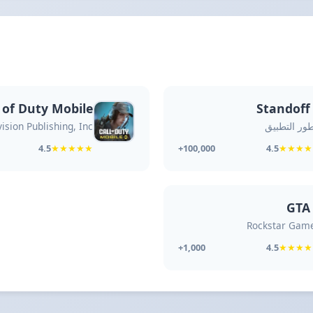
l of Duty Mobile
Standoff
ور التطبيق
vision Publishing, Inc
4.5
★
★
★
★
★
4.5
★
★
★
★
100,000+
Rockstar Gam
4.5
★
★
★
★
1,000+