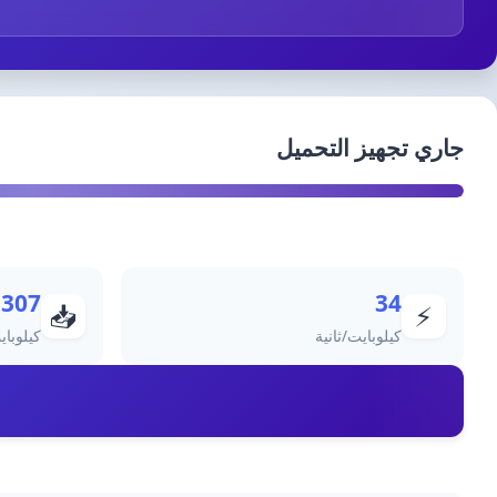
جاري تجهيز التحميل
1307
34
📥
⚡
كيلوبايت/ثانية
كيلوباي